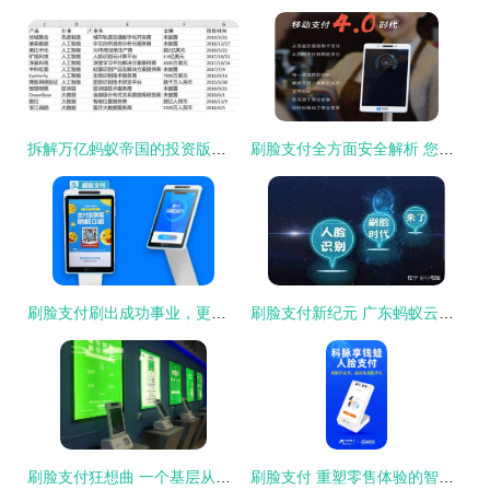
拆解万亿蚂蚁帝国的投资版图 3000亿、197笔与刷脸支付解决方案
刷脸支付全方面安全解析 您的每一次支付，都在科技与法律的双重护航下
刷脸支付刷出成功事业，更刷出幸福生活——商户移动支付的智能之选
刷脸支付新纪元 广东蚂蚁云科技引领智慧生活潮流
刷脸支付狂想曲 一个基层从业者的自白
刷脸支付 重塑零售体验的智能解决方案