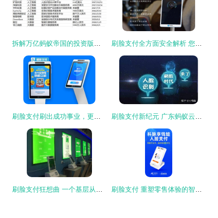
拆解万亿蚂蚁帝国的投资版图 3000亿、197笔与刷脸支付解决方案
刷脸支付全方面安全解析 您的每一次支付，都在科技与法律的双重护航下
刷脸支付刷出成功事业，更刷出幸福生活——商户移动支付的智能之选
刷脸支付新纪元 广东蚂蚁云科技引领智慧生活潮流
刷脸支付狂想曲 一个基层从业者的自白
刷脸支付 重塑零售体验的智能解决方案