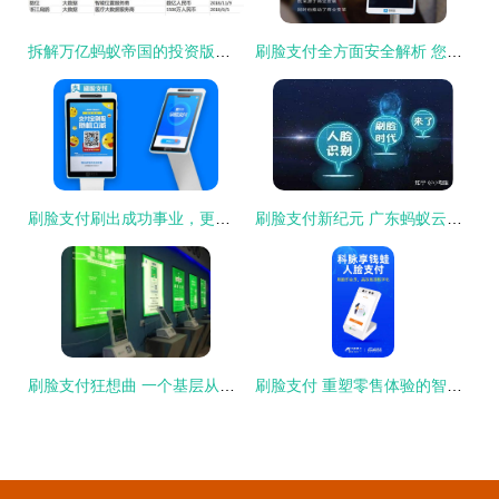
拆解万亿蚂蚁帝国的投资版图 3000亿、197笔与刷脸支付解决方案
刷脸支付全方面安全解析 您的每一次支付，都在科技与法律的双重护航下
刷脸支付刷出成功事业，更刷出幸福生活——商户移动支付的智能之选
刷脸支付新纪元 广东蚂蚁云科技引领智慧生活潮流
刷脸支付狂想曲 一个基层从业者的自白
刷脸支付 重塑零售体验的智能解决方案