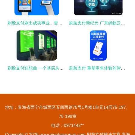
刷脸支付刷出成功事业，更刷出幸福生活——商户移动支付的智能之选
刷脸支付新纪元 广东蚂蚁云科技引领智慧生活潮流
刷脸支付狂想曲 一个基层从业者的自白
刷脸支付 重塑零售体验的智能解决方案
地址：青海省西宁市城西区五四西路75号1号楼1单元14层75-197、
75-199室
电话：0971442**
Copyright © 2026
www.qinghaiwunuo.com
刷脸支付解决方案
青海