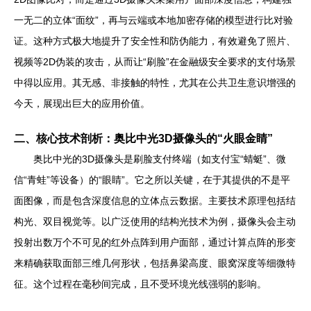
一无二的立体“面纹”，再与云端或本地加密存储的模型进行比对验
证。这种方式极大地提升了安全性和防伪能力，有效避免了照片、
视频等2D伪装的攻击，从而让“刷脸”在金融级安全要求的支付场景
中得以应用。其无感、非接触的特性，尤其在公共卫生意识增强的
今天，展现出巨大的应用价值。
二、核心技术剖析：奥比中光3D摄像头的“火眼金睛”
奥比中光的3D摄像头是刷脸支付终端（如支付宝“蜻蜓”、微
信“青蛙”等设备）的“眼睛”。它之所以关键，在于其提供的不是平
面图像，而是包含深度信息的立体点云数据。主要技术原理包括结
构光、双目视觉等。以广泛使用的结构光技术为例，摄像头会主动
投射出数万个不可见的红外点阵到用户面部，通过计算点阵的形变
来精确获取面部三维几何形状，包括鼻梁高度、眼窝深度等细微特
征。这个过程在毫秒间完成，且不受环境光线强弱的影响。