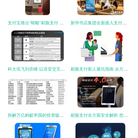
支付宝推出“蜻蜓”刷脸支付 靠脸吃饭的时代真的来了
新华书店集团全面接入支付宝刷脸支付，购书体验迈向“无感支付”时代
科大讯飞刘庆峰:以语音交互为突破口 建立AI生态战略_中国半导体照明网
刷脸支付新人避坑指南 从方法到解决方案的全面解析
拆解万亿蚂蚁帝国的投资版图 3000亿、197笔与刷脸支付解决方案
刷脸支付全方面安全解析 您的每一次支付，都在科技与法律的双重护航下